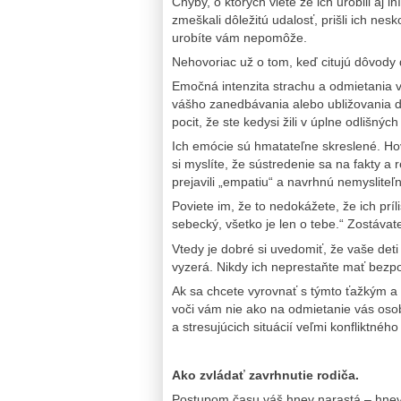
Chyby, o ktorých viete že ich urobili aj iní
zmeškali dôležitú udalosť, prišli ich nes
urobíte vám nepomôže.
Nehovoriac už o tom, keď citujú dôvody
Emočná intenzita strachu a odmietania v
vášho zanedbávania alebo ubližovania 
pocit, že ste kedysi žili v úplne odlišnýc
Ich emócie sú hmatateľne skreslené. Hov
si myslíte, že sústredenie sa na fakty a
prejavili „empatiu“ a navrhnú nemysliteľn
Poviete im, že to nedokážete, že ich príli
sebecký, všetko je len o tebe.“ Zostávat
Vtedy je dobré si uvedomiť, že vaše deti 
vyzerá. Nikdy ich neprestaňte mať bezp
Ak sa chcete vyrovnať s týmto ťažkým a
voči vám nie ako na odmietanie vás osob
a stresujúcich situácií veľmi konfliktnéh
Ako zvládať zavrhnutie rodiča.
Postupom času váš hnev narastá – hnevá