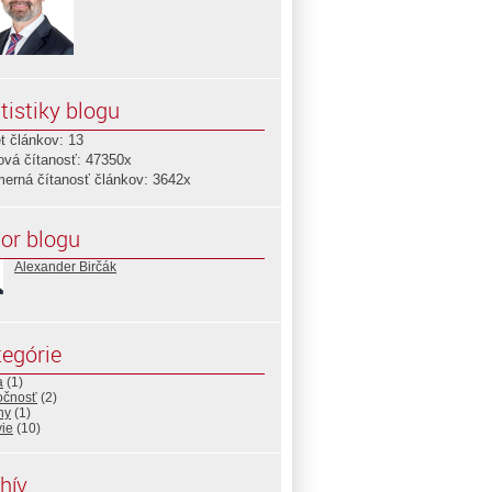
tistiky blogu
t článkov: 13
ová čítanosť: 47350x
merná čítanosť článkov: 3642x
or blogu
Alexander Birčák
egórie
a
(1)
očnosť
(2)
hy
(1)
vie
(10)
hív