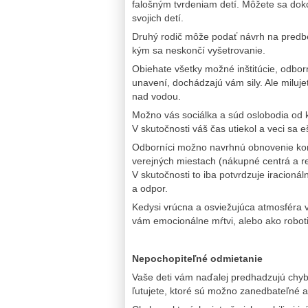
falošným tvrdeniam detí. Môžete sa dok
svojich detí.
Druhý rodič môže podať návrh na predbe
kým sa neskončí vyšetrovanie.
Obiehate všetky možné inštitúcie, odbor
unavení, dochádzajú vám sily. Ale miluje
nad vodou.
Možno vás sociálka a súd oslobodia od kr
V skutočnosti váš čas utiekol a veci sa eš
Odborníci možno navrhnú obnovenie kont
verejných miestach (nákupné centrá a r
V skutočnosti to iba potvrdzuje iracionál
a odpor.
Kedysi vrúcna a osviežujúca atmosféra 
vám emocionálne mŕtvi, alebo ako roboti
Nepochopiteľné odmietanie
Vaše deti vám naďalej predhadzujú chyby,
ľutujete, ktoré sú možno zanedbateľné 