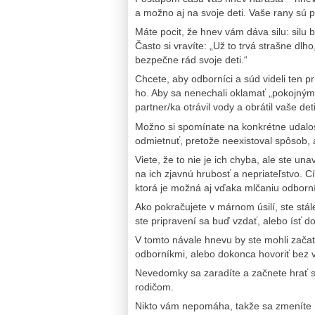
a možno aj na svoje deti. Vaše rany sú prí
Máte pocit, že hnev vám dáva silu: silu 
Často si vravíte: „Už to trvá strašne dl
bezpečne rád svoje deti.“
Chcete, aby odborníci a súd videli ten prú
ho. Aby sa nenechali oklamať „pokojnými
partner/ka otrávil vody a obrátil vaše det
Možno si spomínate na konkrétne udalost
odmietnuť, pretože neexistoval spôsob,
Viete, že to nie je ich chyba, ale ste un
na ich zjavnú hrubosť a nepriateľstvo. Cí
ktorá je možná aj vďaka mlčaniu odborn
Ako pokračujete v márnom úsilí, ste stál
ste pripravení sa buď vzdať, alebo ísť do
V tomto návale hnevu by ste mohli začať
odborníkmi, alebo dokonca hovoriť bez 
Nevedomky sa zaradíte a začnete hrať sv
rodičom.
Nikto vám nepomáha, takže sa zmeníte na